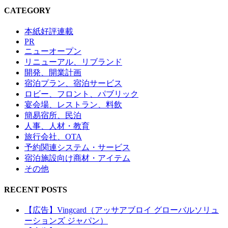
CATEGORY
本紙好評連載
PR
ニューオープン
リニューアル、リブランド
開発、開業計画
宿泊プラン、宿泊サービス
ロビー、フロント、パブリック
宴会場、レストラン、料飲
簡易宿所、民泊
人事、人材・教育
旅行会社、OTA
予約関連システム・サービス
宿泊施設向け商材・アイテム
その他
RECENT POSTS
【広告】Vingcard（アッサアブロイ グローバルソリュ
ーションズ ジャパン）