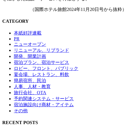
（国際ホテル旅館2024年11月20日号から抜粋）
CATEGORY
本紙好評連載
PR
ニューオープン
リニューアル、リブランド
開発、開業計画
宿泊プラン、宿泊サービス
ロビー、フロント、パブリック
宴会場、レストラン、料飲
簡易宿所、民泊
人事、人材・教育
旅行会社、OTA
予約関連システム・サービス
宿泊施設向け商材・アイテム
その他
RECENT POSTS