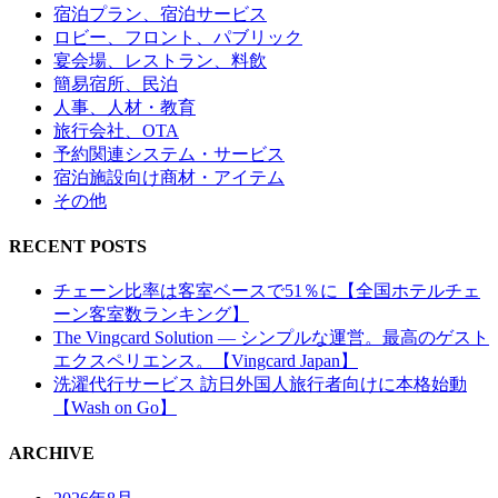
宿泊プラン、宿泊サービス
ロビー、フロント、パブリック
宴会場、レストラン、料飲
簡易宿所、民泊
人事、人材・教育
旅行会社、OTA
予約関連システム・サービス
宿泊施設向け商材・アイテム
その他
RECENT POSTS
チェーン比率は客室ベースで51％に【全国ホテルチェ
ーン客室数ランキング】
The Vingcard Solution ― シンプルな運営。最高のゲスト
エクスペリエンス。【Vingcard Japan】
洗濯代行サービス 訪日外国人旅行者向けに本格始動
【Wash on Go】
ARCHIVE