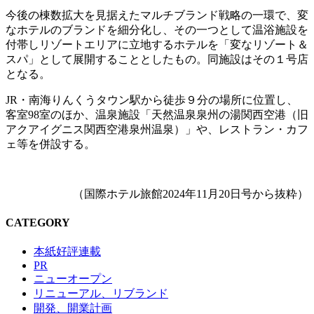
今後の棟数拡大を見据えたマルチブランド戦略の一環で、変
なホテルのブランドを細分化し、その一つとして温浴施設を
付帯しリゾートエリアに立地するホテルを「変なリゾート＆
スパ」として展開することとしたもの。同施設はその１号店
となる。
JR・南海りんくうタウン駅から徒歩９分の場所に位置し、
客室98室のほか、温泉施設「天然温泉泉州の湯関西空港（旧
アクアイグニス関西空港泉州温泉）」や、レストラン・カフ
ェ等を併設する。
（国際ホテル旅館2024年11月20日号から抜粋）
CATEGORY
本紙好評連載
PR
ニューオープン
リニューアル、リブランド
開発、開業計画