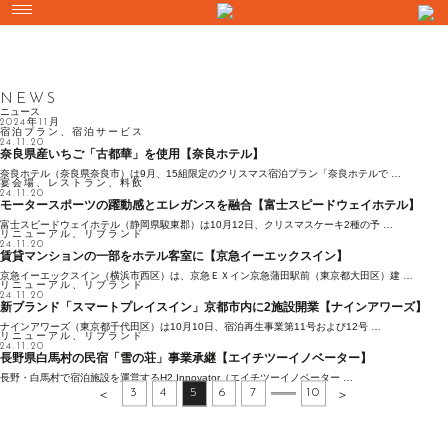
NEWS
ニュース
2024年11月
宿泊プラン、宿泊サービス
24.11.20
奈良県産いちご「古都華」を使用【奈良ホテル】
奈良ホテル（奈良県奈良市）は9月、15組限定のクリスマス宿泊プラン「奈良ホテルで …
宴会場、レストラン、料飲
24.11.20
モータースポーツの躍動感とエレガンスを融合【富士スピードウェイホテル】
富士スピードウェイホテル（静岡県駿東郡）は10月12日、クリスマスケーキ2種の予 …
リニューアル、リブランド
24.11.20
賃貸マンションの一部をホテル客室に【京急イーエックスイン】
京急イーエックスイン（横浜市西区）は、京急ＥＸイン京急蒲田駅前（東京都大田区）建 …
リニューアル、リブランド
24.11.20
新ブランド「スマートプレイスイン」京都市内に2施設開業【ナインアワーズ】
ナインアワーズ（東京都千代田区）は10月10日、宿泊再生事業第11号および12号 …
リニューアル、リブランド
24.11.20
長野県白馬村の民宿「雪の荘」事業承継【エイチツーイノベーター】
長野・白馬村で宿泊施設を運営するH2 Innovator（エイチツーイノベーター …
3
4
5
6
7
10
＜
＞