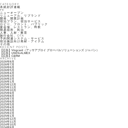
CATEGORY
本紙好評連載
PR
ニューオープン
リニューアル、リブランド
開発、開業計画
宿泊プラン、宿泊サービス
ロビー、フロント、パブリック
宴会場、レストラン、料飲
簡易宿所、民泊
人事、人材・教育
旅行会社、OTA
予約関連システム・サービス
宿泊施設向け商材・アイテム
その他
RECENT POSTS
【広告】Vingcard（アッサアブロイ グローバルソリューションズ ジャパン）
【広告】USEN-ALMEX
【広告】C&RM
ARCHIVE
2026年8月
2026年7月
2026年6月
2026年5月
2026年4月
2026年3月
2026年2月
2026年1月
2025年12月
2025年11月
2025年10月
2025年9月
2025年8月
2025年7月
2025年6月
2025年5月
2025年4月
2025年3月
2025年2月
2025年1月
2024年12月
2024年11月
2024年10月
2024年9月