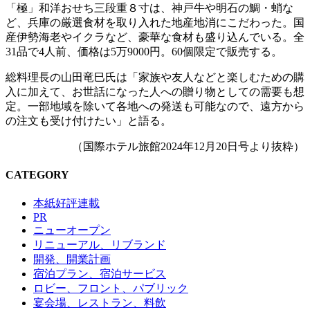
「極」和洋おせち三段重８寸は、神戸牛や明石の鯛・蛸な
ど、兵庫の厳選食材を取り入れた地産地消にこだわった。国
産伊勢海老やイクラなど、豪華な食材も盛り込んでいる。全
31品で4人前、価格は5万9000円。60個限定で販売する。
総料理長の山田竜巳氏は「家族や友人などと楽しむための購
入に加えて、お世話になった人への贈り物としての需要も想
定。一部地域を除いて各地への発送も可能なので、遠方から
の注文も受け付けたい」と語る。
（国際ホテル旅館2024年12月20日号より抜粋）
CATEGORY
本紙好評連載
PR
ニューオープン
リニューアル、リブランド
開発、開業計画
宿泊プラン、宿泊サービス
ロビー、フロント、パブリック
宴会場、レストラン、料飲