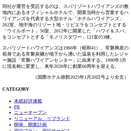
同社が運営を受託するのは、スパリゾートハワイアンズの敷
地内にあるオフィシャルホテルで、開業当時から営業するハ
ワイアンズを代表する大型ホテル「ホテルハワイアンズ」
262室、地中海のリゾート地・リビエラをコンセプトとする
「ウイルポート」50室、2012年に開業した「ハワイ＆スパ」
をコンセプトとする「モノリスタワー」121室の3棟。
スパリゾートハワイアンズは1966年（昭和41）、常磐興産の
前身である常磐炭礦が地下から湧いた温泉を利用したレジャ
ー施設「常磐ハワイアンセンター」に由来する。1990年3月
に現名称に変更し、来年2026年に創業60周年を迎える。
（国際ホテル旅館2025年1月20日号より全文）
CATEGORY
本紙好評連載
PR
ニューオープン
リニューアル、リブランド
開発、開業計画
宿泊プラン、宿泊サービス