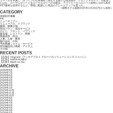
ューアルを実施し、白ワインの生産過程で発生する新たな保湿成分「クロノシャルディ」を配合し
たほか、ローヤルゼリーと生ローヤルゼリーのＷ配合、アプリケーターのベース材料に100％再生
PET素材を採用するなど、環境に配慮した商品のグレードアップを図った。
（国際ホテル旅館2025年2月20日号から抜粋）
CATEGORY
本紙好評連載
PR
ニューオープン
リニューアル、リブランド
開発、開業計画
宿泊プラン、宿泊サービス
ロビー、フロント、パブリック
宴会場、レストラン、料飲
簡易宿所、民泊
人事、人材・教育
旅行会社、OTA
予約関連システム・サービス
宿泊施設向け商材・アイテム
その他
RECENT POSTS
【広告】Vingcard（アッサアブロイ グローバルソリューションズ ジャパン）
【広告】USEN-ALMEX
【広告】Wash on Go
ARCHIVE
2026年8月
2026年7月
2026年6月
2026年5月
2026年4月
2026年3月
2026年2月
2026年1月
2025年12月
2025年11月
2025年10月
2025年9月
2025年8月
2025年7月
2025年6月
2025年5月
2025年4月
2025年3月