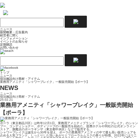
ニュース
新聞概要・広告案内
経営者に聞く
インフォメーション
イベントのお知らせ
定期購読
お問い合わせ
トップ
ニュース
宿泊施設向け商材・アイテム
業務用アメニティ「シャワーブレイク」一般販売開始【ポーラ】
NEWS
ニュース
宿泊施設向け商材・アイテム
25.02.21
業務用アメニティ「シャワーブレイク」一般販売開始
【ポーラ】
ポーラ（東京都品川区）は昨年12月1日、業務用アメニティブランド「シャワーブレイク」のシャン
プー、コンディショナー、ボディソープの一般販売を始めた。提携ホテルや同社の公式オンライン
ストア、旗艦店のポーラギンザ（東京都中央区）などで販売する。
シャワーブレイクは誕生から30年を迎え、ポーラの業務用アメニティの中で最も高い販売シェアを
占める人気ブランド。しっとりした洗いあがりとフローラルムスクの香りが特徴。2022年にはリニ