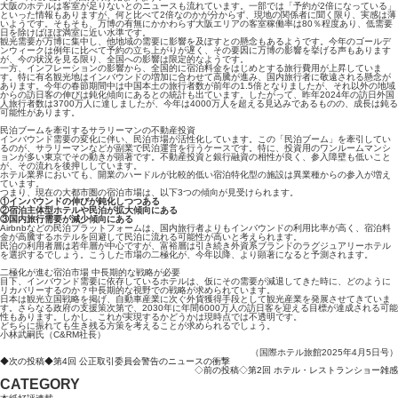
大阪のホテルは客室が足りないとのニュースも流れています。一部では「予約が2倍になっている」
といった情報もありますが、何と比べて2倍なのかが分からず、現地の関係者に聞く限り、実感は薄
いようです。そもそも、万博の有無にかかわらず大阪エリアの客室稼働率は80％程度あり、低需要
日を除けばほぼ満室に近い水準です。
観光需要が万博に集中し、他地域の需要に影響を及ぼすとの懸念もあるようです。今年のゴールデ
ンウィークは例年に比べて予約の立ち上がりが遅く、その要因に万博の影響を挙げる声もあります
が、今の状況を見る限り、全国への影響は限定的なようです。
一方、インフレーションの影響から、全国的に宿泊料金をはじめとする旅行費用が上昇していま
す。特に有名観光地はインバウンドの増加に合わせて高騰が進み、国内旅行者に敬遠される懸念が
あります。今年の春節期間中は中国本土の旅行者数が前年の1.5倍となりましたが、それ以外の地域
からの訪日客の伸びは鈍化傾向にあるとの統計も出ています。したがって、昨年2024年の訪日外国
人旅行者数は3700万人に達しましたが、今年は4000万人を超える見込みであるものの、成長は鈍る
可能性があります。
民泊ブームを牽引するサラリーマンの不動産投資
インバウンド需要の変化に伴い、民泊市場が活性化しています。この「民泊ブーム」を牽引してい
るのが、サラリーマンなどが副業で民泊運営を行うケースです。特に、投資用のワンルームマンシ
ョンが多い東京でその動きが顕著です。不動産投資と銀行融資の相性が良く、参入障壁も低いこと
が、その流れを後押ししています。
ホテル業界においても、開業のハードルが比較的低い宿泊特化型の施設は異業種からの参入が増え
ています。
つまり、現在の大都市圏の宿泊市場は、以下3つの傾向が見受けられます。
①インバウンドの伸びが鈍化しつつある
②宿泊主体型ホテルや民泊が拡大傾向にある
③国内旅行需要が減少傾向にある
Airbnbなどの民泊プラットフォームは、国内旅行者よりもインバウンドの利用比率が高く、宿泊料
金が高騰するホテルを回避して民泊に流れる可能性が高いと考えられます。
民泊の利用者層は若年層が中心ですが、富裕層は引き続き外資系ブランドのラグジュアリーホテル
を選択するでしょう。こうした市場の二極化が、今年以降、より顕著になると予測されます。
二極化が進む宿泊市場 中長期的な戦略が必要
目下、インバウンド需要に依存しているホテルは、仮にその需要が減退してきた時に、どのように
リカバリーするのか？中長期的な視野での戦略が求められています。
日本は観光立国戦略を掲げ、自動車産業に次ぐ外貨獲得手段として観光産業を発展させてきていま
す。さらなる政府の支援策次第で、2030年に年間6000万人の訪日客を迎える目標が達成される可能
性もあります。しかし、これが実現するかどうかは現時点では不透明です。
どちらに振れても生き残る方策を考えることが求められるでしょう。
小林武嗣氏（C&RM社長）
（国際ホテル旅館2025年4月5日号）
◆次の投稿◆第4回 公正取引委員会警告のニュースの衝撃
◇前の投稿◇第2回 ホテル・レストランショー雑感
CATEGORY