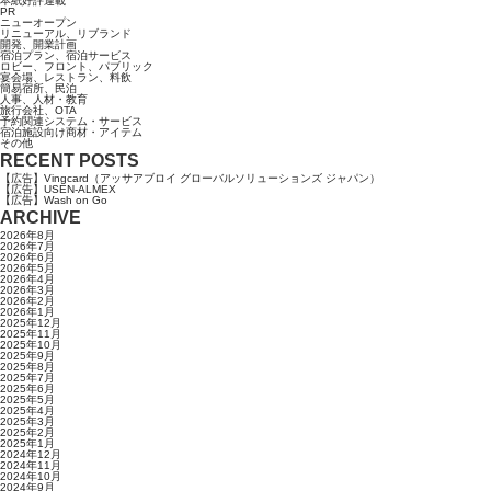
本紙好評連載
PR
ニューオープン
リニューアル、リブランド
開発、開業計画
宿泊プラン、宿泊サービス
ロビー、フロント、パブリック
宴会場、レストラン、料飲
簡易宿所、民泊
人事、人材・教育
旅行会社、OTA
予約関連システム・サービス
宿泊施設向け商材・アイテム
その他
RECENT POSTS
【広告】Vingcard（アッサアブロイ グローバルソリューションズ ジャパン）
【広告】USEN-ALMEX
【広告】Wash on Go
ARCHIVE
2026年8月
2026年7月
2026年6月
2026年5月
2026年4月
2026年3月
2026年2月
2026年1月
2025年12月
2025年11月
2025年10月
2025年9月
2025年8月
2025年7月
2025年6月
2025年5月
2025年4月
2025年3月
2025年2月
2025年1月
2024年12月
2024年11月
2024年10月
2024年9月