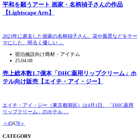
平和を願うアート 画家・名柄禎子さんの作品
【Lightscape Arts】
2023年に逝去した画家の名柄禎子さん。花や風景などをテー
マにした、明るく優しい …
宿泊施設向け商材・アイテム
25.04.08
売上総本数1.7億本「DHC薬用リップクリーム」ホ
テル向け販売【エイチ・アイ・ジー】
エイチ・アイ・ジー（東京都港区）は4月1日、「DHC薬用
リップクリーム」のホテル …
＜
4
5
6
7
8
＞
CATEGORY