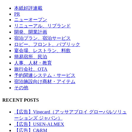
本紙好評連載
PR
ニューオープン
リニューアル、リブランド
開発、開業計画
宿泊プラン、宿泊サービス
ロビー、フロント、パブリック
宴会場、レストラン、料飲
簡易宿所、民泊
人事、人材・教育
旅行会社、OTA
予約関連システム・サービス
宿泊施設向け商材・アイテム
その他
RECENT POSTS
【広告】Vingcard（アッサアブロイ グローバルソリュ
ーションズ ジャパン）
【広告】USEN-ALMEX
【広告】C&RM