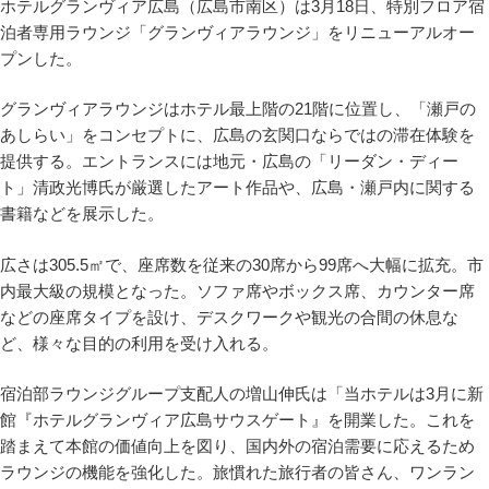
ホテルグランヴィア広島（広島市南区）は3月18日、特別フロア宿
泊者専用ラウンジ「グランヴィアラウンジ」をリニューアルオー
プンした。
グランヴィアラウンジはホテル最上階の21階に位置し、「瀬戸の
あしらい」をコンセプトに、広島の玄関口ならではの滞在体験を
提供する。エントランスには地元・広島の「リーダン・ディー
ト」清政光博氏が厳選したアート作品や、広島・瀬戸内に関する
書籍などを展示した。
広さは305.5㎡で、座席数を従来の30席から99席へ大幅に拡充。市
内最大級の規模となった。ソファ席やボックス席、カウンター席
などの座席タイプを設け、デスクワークや観光の合間の休息な
ど、様々な目的の利用を受け入れる。
宿泊部ラウンジグループ支配人の増山伸氏は「当ホテルは3月に新
館『ホテルグランヴィア広島サウスゲート』を開業した。これを
踏まえて本館の価値向上を図り、国内外の宿泊需要に応えるため
ラウンジの機能を強化した。旅慣れた旅行者の皆さん、ワンラン