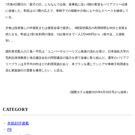
7月第4日曜日の「親子の日」にちなんで企画。食事処に近い3階の客室をバリアフリー仕様
に改修した。和室は12.5畳の広さで、車椅子での移動や介助にも十分なスペースを確保して
いる。
夕食は段差無しの半個室または個室会場で提供し、8階貸切風呂の利用時間も90分と余裕を
持たせる。料金は1室2名利用の場合、1泊2食付きで一人2万6400円から（税サ込、入湯税
別）。
源氏香支配人の三鬼一平氏は「ユニバーサルツーリズム推進の流れを受け、日本福祉大学の
毛利志保准教授と地元建設会社の阿部建設の協力を得て改修に取り組んだ。通常のバリアフ
リープランは月平均10件ほどの利用実績があり、本プランを通じてシニアや車椅子利用者を
含む家族旅行の需要を獲得したい」と語る。
（国際ホテル旅館2025年6月20日号から抜粋）
CATEGORY
本紙好評連載
PR