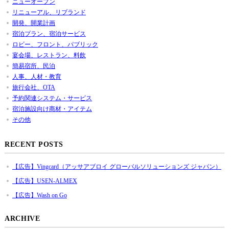
ニューオープン
リニューアル、リブランド
開発、開業計画
宿泊プラン、宿泊サービス
ロビー、フロント、パブリック
宴会場、レストラン、料飲
簡易宿所、民泊
人事、人材・教育
旅行会社、OTA
予約関連システム・サービス
宿泊施設向け商材・アイテム
その他
RECENT POSTS
【広告】Vingcard（アッサアブロイ グローバルソリューションズ ジャパン）
【広告】USEN-ALMEX
【広告】Wash on Go
ARCHIVE