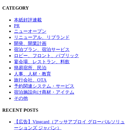
CATEGORY
本紙好評連載
PR
ニューオープン
リニューアル、リブランド
開発、開業計画
宿泊プラン、宿泊サービス
ロビー、フロント、パブリック
宴会場、レストラン、料飲
簡易宿所、民泊
人事、人材・教育
旅行会社、OTA
予約関連システム・サービス
宿泊施設向け商材・アイテム
その他
RECENT POSTS
【広告】Vingcard（アッサアブロイ グローバルソリュ
ーションズ ジャパン）