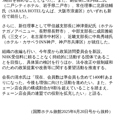
5期目を務めることとなった。また、副会長に生内雄二氏
（二戸シティホテル、岩手県二戸市）、常任理事に北原信輔
氏（SARASA HOTELなんば、大阪市浪速区）がいずれも新
任で就任した。
さらに、新任理事として甲信越支部長に神津亜紀氏（ホテル
ナガノアベニュー、長野県長野市）、中部支部長に成田雅範
氏（三交イン、名古屋市中村区）、近畿支部長に中島秀雄氏
（ホテル・カサベラINN神戸、神戸市兵庫区）が就任した。
組織の改編も行い、今年度から政策諮問委員会を新設。
NHK受信料に頼ることなく持続的に活動する団体であるこ
とを目指し、具体策の検討を行うほか、法令改正や規制緩和
のための政策提案や改善等に関する要望活動を推進する。
会長の清水氏は「現在、会員数は準会員も含めて1400軒あま
りになった。今後も増強に向けた活動を進めたい。また、チ
ェーン店会員の構成割合が8割を超えていることを踏まえ、
チェーン店会員の連盟での役割を拡充したい」と語る。
（国際ホテル旅館2025年6月20日号から抜粋）