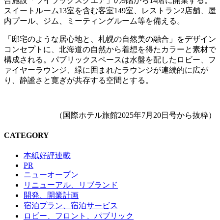
合施設「ライラックスクエア」の9階から14階に開業する。
スイートルーム13室を含む客室149室、レストラン2店舗、屋
内プール、ジム、ミーティングルーム等を備える。
「邸宅のような居心地と、札幌の自然美の融合」をデザイン
コンセプトに、北海道の自然から着想を得たカラーと素材で
構成される。パブリックスペースは水盤を配したロビー、フ
ァイヤーラウンジ、緑に囲まれたラウンジが連続的に広が
り、静謐さと寛ぎが共存する空間とする。
（国際ホテル旅館2025年7月20日号から抜粋）
CATEGORY
本紙好評連載
PR
ニューオープン
リニューアル、リブランド
開発、開業計画
宿泊プラン、宿泊サービス
ロビー、フロント、パブリック