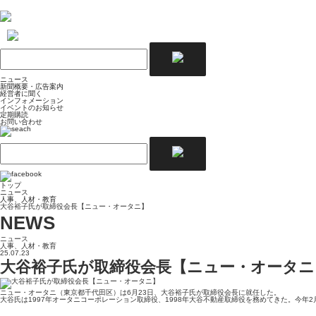
ニュース
新聞概要・広告案内
経営者に聞く
インフォメーション
イベントのお知らせ
定期購読
お問い合わせ
トップ
ニュース
人事、人材・教育
大谷裕子氏が取締役会長【ニュー・オータニ】
NEWS
ニュース
人事、人材・教育
25.07.23
大谷裕子氏が取締役会長【ニュー・オータニ
ニュー・オータニ（東京都千代田区）は6月23日、大谷裕子氏が取締役会長に就任した。
大谷氏は1997年オータニコーポレーション取締役、1998年大谷不動産取締役を務めてきた。今