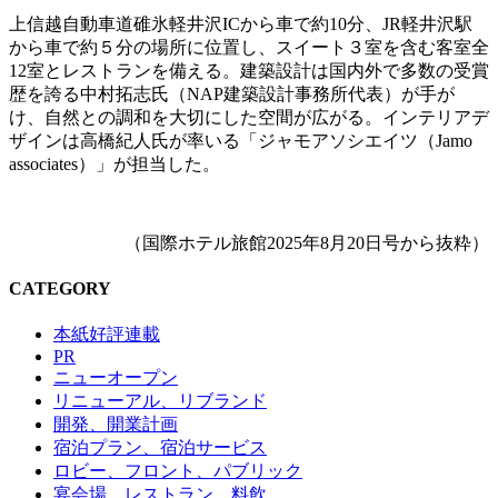
上信越自動車道碓氷軽井沢ICから車で約10分、JR軽井沢駅
から車で約５分の場所に位置し、スイート３室を含む客室全
12室とレストランを備える。建築設計は国内外で多数の受賞
歴を誇る中村拓志氏（NAP建築設計事務所代表）が手が
け、自然との調和を大切にした空間が広がる。インテリアデ
ザインは高橋紀人氏が率いる「ジャモアソシエイツ（Jamo
associates）」が担当した。
（国際ホテル旅館2025年8月20日号から抜粋）
CATEGORY
本紙好評連載
PR
ニューオープン
リニューアル、リブランド
開発、開業計画
宿泊プラン、宿泊サービス
ロビー、フロント、パブリック
宴会場、レストラン、料飲