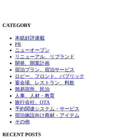
CATEGORY
本紙好評連載
PR
ニューオープン
リニューアル、リブランド
開発、開業計画
宿泊プラン、宿泊サービス
ロビー、フロント、パブリック
宴会場、レストラン、料飲
簡易宿所、民泊
人事、人材・教育
旅行会社、OTA
予約関連システム・サービス
宿泊施設向け商材・アイテム
その他
RECENT POSTS