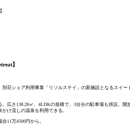
t】
eat】
別荘シェア利用事業「リソルステイ」の新施設となるスイートヴィ
。広さ138.28㎡、4LDKの規模で、3台分の駐車場も併設
泉かけ流しの温泉を利用できる。
合11万4500円から。