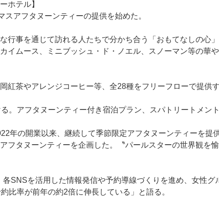
スマスアフタヌーンティーの提供を始めた。
な行事を通じて訪れる人たちで分かち合う「おもてなしの心」
ナカイムース、ミニブッシュ・ド・ノエル、スノーマン等の華
紅茶やアレンジコーヒー等、全28種をフリーフローで提供する
ける。アフタヌーンティー付き宿泊プラン、スパトリートメン
022年の開業以来、継続して季節限定アフタヌーンティーを提
アフタヌーンティーを企画した。〝パールスターの世界観を愉
紹介し、各SNSを活用した情報発信や予約導線づくりを進め、女
予約比率が前年の約2倍に伸長している」と語る。