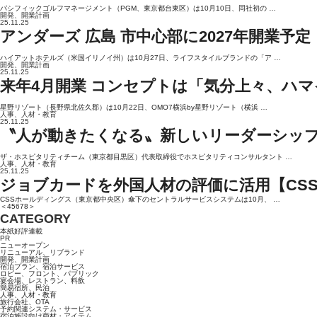
パシフィックゴルフマネージメント（PGM、東京都台東区）は10月10日、同社初の …
開発、開業計画
25.11.25
アンダーズ 広島 市中心部に2027年開業予
ハイアットホテルズ（米国イリノイ州）は10月27日、ライフスタイルブランドの「ア …
開発、開業計画
25.11.25
来年4月開業 コンセプトは「気分上々、ハマイ
星野リゾート（長野県北佐久郡）は10月22日、OMO7横浜by星野リゾート（横浜 …
人事、人材・教育
25.11.25
〝人が動きたくなる〟新しいリーダーシップの実践書
ザ・ホスピタリティチーム（東京都目黒区）代表取締役でホスピタリティコンサルタント …
人事、人材・教育
25.11.25
ジョブカードを外国人材の評価に活用【CS
CSSホールディングス（東京都中央区）傘下のセントラルサービスシステムは10月、 …
＜
4
5
6
7
8
＞
CATEGORY
本紙好評連載
PR
ニューオープン
リニューアル、リブランド
開発、開業計画
宿泊プラン、宿泊サービス
ロビー、フロント、パブリック
宴会場、レストラン、料飲
簡易宿所、民泊
人事、人材・教育
旅行会社、OTA
予約関連システム・サービス
宿泊施設向け商材・アイテム