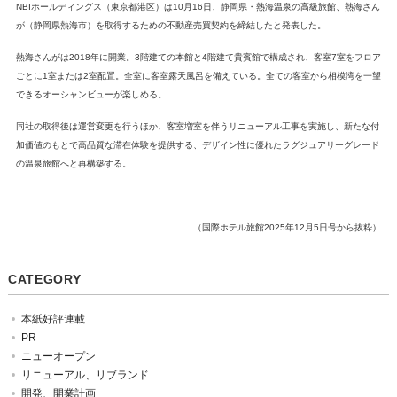
NBIホールディングス（東京都港区）は10月16日、静岡県・熱海温泉の高級旅館、熱海さん
が（静岡県熱海市）を取得するための不動産売買契約を締結したと発表した。
熱海さんがは2018年に開業。3階建ての本館と4階建て貴賓館で構成され、客室7室をフロア
ごとに1室または2室配置。全室に客室露天風呂を備えている。全ての客室から相模湾を一望
できるオーシャンビューが楽しめる。
同社の取得後は運営変更を行うほか、客室増室を伴うリニューアル工事を実施し、新たな付
加価値のもとで高品質な滞在体験を提供する、デザイン性に優れたラグジュアリーグレード
の温泉旅館へと再構築する。
（国際ホテル旅館2025年12月5日号から抜粋）
CATEGORY
本紙好評連載
PR
ニューオープン
リニューアル、リブランド
開発、開業計画