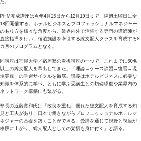
た。
PHM養成講座は今年4月25日から12月19日まで、隔週土曜日に全
18回開催する。ホテルビジネスとプロフェッショナルマネジャー
のあり方を様々な角度から、業界内外で活躍する専門の講師陣が
直接指導を行い、宿泊施設を牽引する総支配人クラスを育成する8
カ月のプログラムとなる。
同講座は宿屋大学／宿屋塾の看板講座の一つで、これまでに60名
以上の総支配人を輩出してきた。「理論→ケース演習→復習→現
場実践」の学習サイクルを徹底。講義はホテルビジネスに必要な
知識を体系的に学べ、ともに学ぶ受講生との切磋琢磨や業界内の
ネットワーク構築にも繋がる。
塾長の近藤寛和氏は「改良を重ね、優れた総支配人を育成する知
見と工夫があり、日本で働きながらプロフェッショナルホテルマ
ネジャーの基礎を築くことができる。受講を通じて視野と視座が
格段に上がり、総支配人としての覚悟も身に付く」と語る。