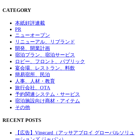
CATEGORY
本紙好評連載
PR
ニューオープン
リニューアル、リブランド
開発、開業計画
宿泊プラン、宿泊サービス
ロビー、フロント、パブリック
宴会場、レストラン、料飲
簡易宿所、民泊
人事、人材・教育
旅行会社、OTA
予約関連システム・サービス
宿泊施設向け商材・アイテム
その他
RECENT POSTS
【広告】Vingcard（アッサアブロイ グローバルソリュ
ーションズ ジャパン）