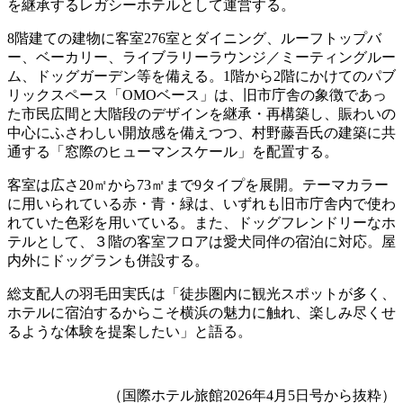
を継承するレガシーホテルとして運営する。
8階建ての建物に客室276室とダイニング、ルーフトップバ
ー、ベーカリー、ライブラリーラウンジ／ミーティングルー
ム、ドッグガーデン等を備える。1階から2階にかけてのパブ
リックスペース「OMOベース」は、旧市庁舎の象徴であっ
た市民広間と大階段のデザインを継承・再構築し、賑わいの
中心にふさわしい開放感を備えつつ、村野藤吾氏の建築に共
通する「窓際のヒューマンスケール」を配置する。
客室は広さ20㎡から73㎡まで9タイプを展開。テーマカラー
に用いられている赤・青・緑は、いずれも旧市庁舎内で使わ
れていた色彩を用いている。また、ドッグフレンドリーなホ
テルとして、３階の客室フロアは愛犬同伴の宿泊に対応。屋
内外にドッグランも併設する。
総支配人の羽毛田実氏は「徒歩圏内に観光スポットが多く、
ホテルに宿泊するからこそ横浜の魅力に触れ、楽しみ尽くせ
るような体験を提案したい」と語る。
（国際ホテル旅館2026年4月5日号から抜粋）