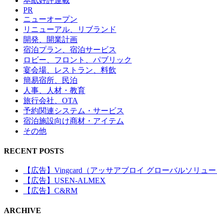
本紙好評連載
PR
ニューオープン
リニューアル、リブランド
開発、開業計画
宿泊プラン、宿泊サービス
ロビー、フロント、パブリック
宴会場、レストラン、料飲
簡易宿所、民泊
人事、人材・教育
旅行会社、OTA
予約関連システム・サービス
宿泊施設向け商材・アイテム
その他
RECENT POSTS
【広告】Vingcard（アッサアブロイ グローバルソリュ
【広告】USEN-ALMEX
【広告】C&RM
ARCHIVE