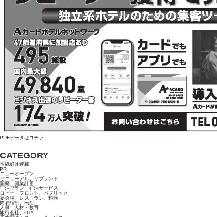
PDFデータはコチラ
CATEGORY
本紙好評連載
PR
ニューオープン
リニューアル、リブランド
開発、開業計画
宿泊プラン、宿泊サービス
ロビー、フロント、パブリック
宴会場、レストラン、料飲
簡易宿所、民泊
人事、人材・教育
旅行会社、OTA