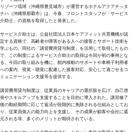
リゾーツ琉球（沖縄県豊見城市）が運営するホテルアクアチッタ
ナハ（沖縄県那覇市）は、今春、フロントスタッフが「サービス
介助士」の資格を取得したと発表した。
サービス介助士は、公益社団法人日本ケアフィット共育機構が認
定する資格で、高齢者や障害がある人への接客とサポート技術を
学ぶもの。同社の「講習費用貸与制度」を活用して取得したもの
で、この制度によるサービス介助士の取得は今回が初の事例とな
る。今回の取り組みを機に、館内移動のサポートや車椅子利用者
への案内、視覚・聴覚に配慮した接客対応、安心して過ごせるコ
ミュニケーション支援等を提供する。
講習費用貸与制度は、従業員のキャリアの選択肢を広げ、自己啓
発やスキルアップを支援することを目的に導入された。講習修了
後の勤続期間に応じて返済が段階的に免除される仕組みとしてお
り、従業員個人の能力向上を支援し、その成果が顧客や会社に還
元される等、多くのメリットが期待されている。