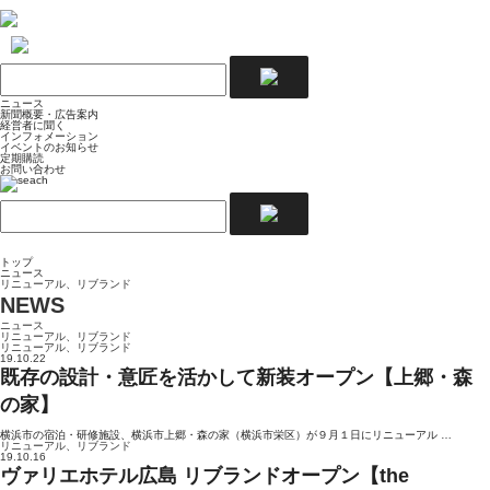
ニュース
新聞概要・広告案内
経営者に聞く
インフォメーション
イベントのお知らせ
定期購読
お問い合わせ
トップ
ニュース
リニューアル、リブランド
NEWS
ニュース
リニューアル、リブランド
リニューアル、リブランド
19.10.22
既存の設計・意匠を活かして新装オープン【上郷・森
の家】
横浜市の宿泊・研修施設、横浜市上郷・森の家（横浜市栄区）が９月１日にリニューアル …
リニューアル、リブランド
19.10.16
ヴァリエホテル広島 リブランドオープン【the