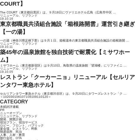
COURT】
The COURT（東京都目黒区）は、９月18日にヴァリエホテル広島（広島市中区 …
リニューアル、リブランド
19.10.16
東京都職員共済組合施設「箱根路開雲」運営引き継ぎ
【一の湯】
一の湯（神奈川県足柄下郡）は９月１日、箱根湯本の東京都職員共済組合施設の箱根路開 …
リニューアル、リブランド
19.10.11
築45年の温泉旅館を独自技術で耐震化【ミサワホー
ム】
ミサワホーム（東京都新宿区）は９月10日、鳥取県の温泉旅館「望湖楼」にリファイニ …
リニューアル、リブランド
19.10.05
レストラン「クーカーニョ」リニューアル【セルリア
ンタワー東急ホテル】
セルリアンタワー東急ホテル（東京都渋谷区）は、９月20日にタワーズレストラン「ク …
＜
10
20
30
106
107
108
109
110
120
＞
CATEGORY
本紙好評連載
PR
ニューオープン
リニューアル、リブランド
開発、開業計画
宿泊プラン、宿泊サービス
ロビー、フロント、パブリック
宴会場、レストラン、料飲
簡易宿所、民泊
人事、人材・教育
旅行会社、OTA