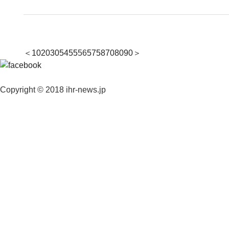
＜
10
20
30
54
55
56
57
58
70
80
90
＞
Copyright © 2018 ihr-news.jp