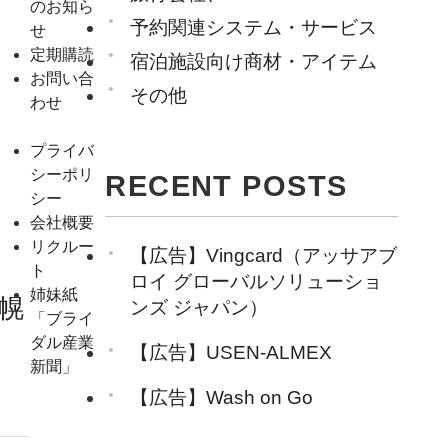
のお知ら
予約関連システム・サービス
せ
定期購読
宿泊施設向け商材・アイテム
お問い合
その他
わせ
プライバ
シーポリ
RECENT POSTS
シー
会社概要
リクルー
【広告】Vingcard（アッサアブ
ト
ロイ グローバルソリューショ
姉妹紙
幌
ンズ ジャパン）
「ブライ
ダル産業
【広告】USEN-ALMEX
新聞」
【広告】Wash on Go