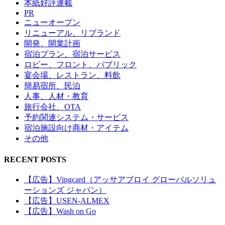
本紙好評連載
PR
ニューオープン
リニューアル、リブランド
開発、開業計画
宿泊プラン、宿泊サービス
ロビー、フロント、パブリック
宴会場、レストラン、料飲
簡易宿所、民泊
人事、人材・教育
旅行会社、OTA
予約関連システム・サービス
宿泊施設向け商材・アイテム
その他
RECENT POSTS
【広告】Vingcard（アッサアブロイ グローバルソリュ
ーションズ ジャパン）
【広告】USEN-ALMEX
【広告】Wash on Go