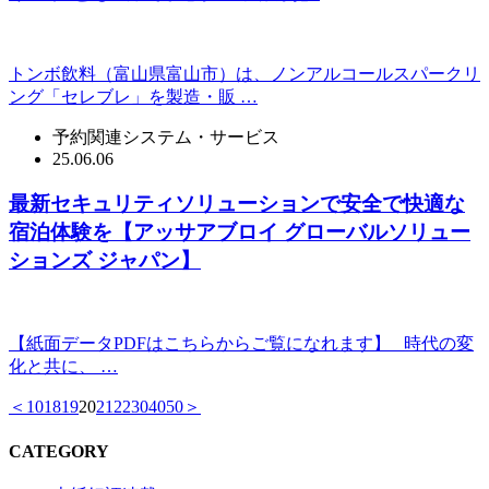
トンボ飲料（富山県富山市）は、ノンアルコールスパークリ
ング「セレブレ」を製造・販 …
予約関連システム・サービス
25.06.06
最新セキュリティソリューションで安全で快適な
宿泊体験を【アッサアブロイ グローバルソリュー
ションズ ジャパン】
【紙面データPDFはこちらからご覧になれます】 時代の変
化と共に、 …
＜
10
18
19
20
21
22
30
40
50
＞
CATEGORY