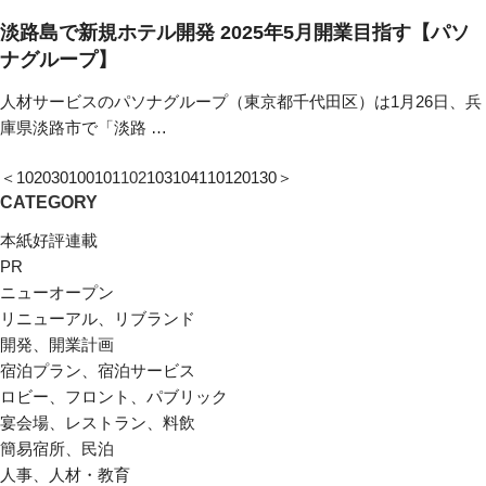
淡路島で新規ホテル開発 2025年5月開業目指す【パソ
ナグループ】
人材サービスのパソナグループ（東京都千代田区）は1月26日、兵
庫県淡路市で「淡路 …
＜
10
20
30
100
101
102
103
104
110
120
130
＞
CATEGORY
本紙好評連載
PR
ニューオープン
リニューアル、リブランド
開発、開業計画
宿泊プラン、宿泊サービス
ロビー、フロント、パブリック
宴会場、レストラン、料飲
簡易宿所、民泊
人事、人材・教育