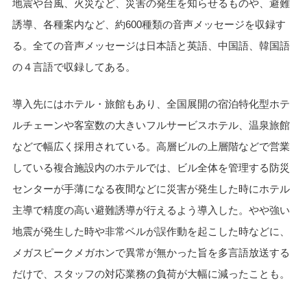
地震や台風、火災など、災害の発生を知らせるものや、避難
誘導、各種案内など、約600種類の音声メッセージを収録す
る。全ての音声メッセージは日本語と英語、中国語、韓国語
の４言語で収録してある。
導入先にはホテル・旅館もあり、全国展開の宿泊特化型ホテ
ルチェーンや客室数の大きいフルサービスホテル、温泉旅館
などで幅広く採用されている。高層ビルの上層階などで営業
している複合施設内のホテルでは、ビル全体を管理する防災
センターが手薄になる夜間などに災害が発生した時にホテル
主導で精度の高い避難誘導が行えるよう導入した。やや強い
地震が発生した時や非常ベルが誤作動を起こした時などに、
メガスピークメガホンで異常が無かった旨を多言語放送する
だけで、スタッフの対応業務の負荷が大幅に減ったことも。