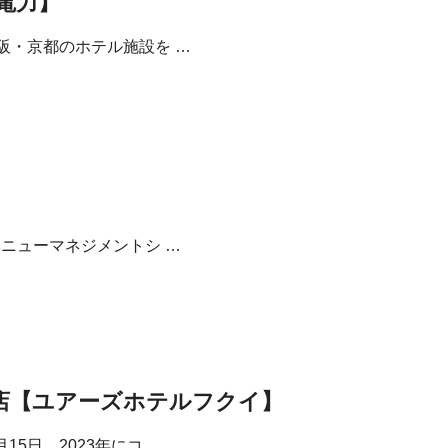
電力】
阪・京都のホテル施設を …
ベニューマネジメントシ …
店【ユアーズホテルフクイ】
5日、2023年にコ …