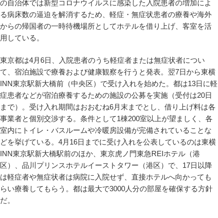
の自治体では新型コロナウイルスに感染した入院患者の増加によ
る病床数の逼迫を解消するため、軽症・無症状患者の療養や海外
からの帰国者の一時待機場所としてホテルを借り上げ、客室を活
用している。
東京都は4月6日、入院患者のうち軽症者または無症状者につい
て、宿泊施設で療養および健康観察を行うと発表。翌7日から東横
INN東京駅新大橋前（中央区）で受け入れを始めた。都は13日に軽
症患者などが宿泊療養するための施設の公募を実施（受付は20日
まで）。受け入れ期間はおおむね6月末までとし、借り上げ料は各
事業者と個別交渉する。条件として1棟200室以上が望ましく、各
室内にトイレ・バスルームや冷暖房設備が完備されていることな
どを挙げている。4月16日までに受け入れを公表しているのは東横
INN東京駅新大橋駅前のほか、東京虎ノ門東急REIホテル（港
区）、品川プリンスホテルイーストタワー（港区）で、17日以降
は軽症者や無症状者は病院に入院せず、直接ホテルへ向かっても
らい療養してもらう。都は最大で3000人分の部屋を確保する方針
だ。