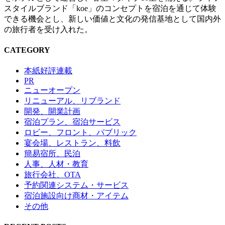
スタイルブランド「koe」のコンセプトを宿泊を通じて体験
できる機会とし、新しい価値と文化の発信基地として国内外
の旅行者を受け入れた。
CATEGORY
本紙好評連載
PR
ニューオープン
リニューアル、リブランド
開発、開業計画
宿泊プラン、宿泊サービス
ロビー、フロント、パブリック
宴会場、レストラン、料飲
簡易宿所、民泊
人事、人材・教育
旅行会社、OTA
予約関連システム・サービス
宿泊施設向け商材・アイテム
その他