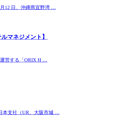
12 日、沖縄県宜野湾 …
テルマネジメント】
する「ORIX H …
本支社（UR、大阪市城 …