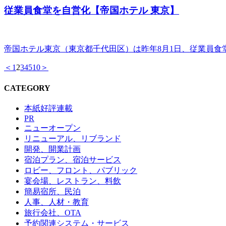
従業員食堂を自営化【帝国ホテル 東京】
帝国ホテル東京（東京都千代田区）は昨年8月1日、従業員食
＜
1
2
3
4
5
10
＞
CATEGORY
本紙好評連載
PR
ニューオープン
リニューアル、リブランド
開発、開業計画
宿泊プラン、宿泊サービス
ロビー、フロント、パブリック
宴会場、レストラン、料飲
簡易宿所、民泊
人事、人材・教育
旅行会社、OTA
予約関連システム・サービス