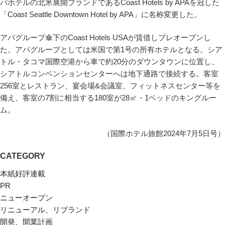
パホテルの北米展開ブランドであるCoast Hotels by APAを冠した
「Coast Seattle Downtown Hotel by APA」に名称変更した。
アパグループ傘下のCoast Hotels USAが賃借しプレオープンし
た。アパグループとしては米国で第1号の所有ホテルとなる。シア
トル・タコマ国際空港から車で約20分のダウンタウンに位置し、
シアトルコンベンションセンターへは地下通路で接続する。客室
256室とレストラン、宴会場&会議室、フィットネスセンター等を
備え、客室の7割に相当する180室が28㎡・1ベッドのキングルー
ム。
（国際ホテル旅館2024年7月5日号）
CATEGORY
本紙好評連載
PR
ニューオープン
リニューアル、リブランド
開発、開業計画