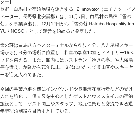
長野・白馬村で宿泊施設を運営するH2 Innovator（エイチツーイノ
ベーター、長野県北安曇郡）は、11月7日、白馬村の民宿「雪の
荘」を事業承継し、12月12日から「雪の荘 Hakuba Hospitality Inn
YUKINOSO」として運営を始めると発表した。
雪の荘は白馬八方バスターミナルから徒歩４分、八方尾根スキー
場からは６分の場所に位置し、和室の客室13室とドミトリー16ベ
ッドを備える。また、館内にはレストラン「ゆきの亭」や大浴場
等を備え、創業から70年以上、３代にわたって登山客やスキーヤ
ーを迎え入れてきた。
今回の事業承継を機にインバウンドや長期滞在旅行者などの受け
入れを強化し、個人客を中心としたゲストハウススタイルの宿泊
施設として、ゲスト同士やスタッフ、地元住民らと交流できる通
年型宿泊施設を目指すとしている。