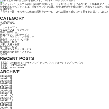
ザロイヤルパークホテル福岡（福岡市博多区）は、１月1日から3日までの3日間、１階中華ダイニング「P
和中折衷おせちブッフェは、朝食とランチで実施。和食は伊達巻や紅白蒲鉾、雑煮などのほか、博
を用意する。
「日本と中国、それぞれの伝統の調和をテーマに、文化と歴史を感じながら新年をお祝いしてほし
CATEGORY
本紙好評連載
PR
ニューオープン
リニューアル、リブランド
開発、開業計画
宿泊プラン、宿泊サービス
ロビー、フロント、パブリック
宴会場、レストラン、料飲
簡易宿所、民泊
人事、人材・教育
旅行会社、OTA
予約関連システム・サービス
宿泊施設向け商材・アイテム
その他
RECENT POSTS
【広告】Vingcard（アッサアブロイ グローバルソリューションズ ジャパン）
【広告】USEN-ALMEX
【広告】Wash on Go
ARCHIVE
2026年8月
2026年7月
2026年6月
2026年5月
2026年4月
2026年3月
2026年2月
2026年1月
2025年12月
2025年11月
2025年10月
2025年9月
2025年8月
2025年7月