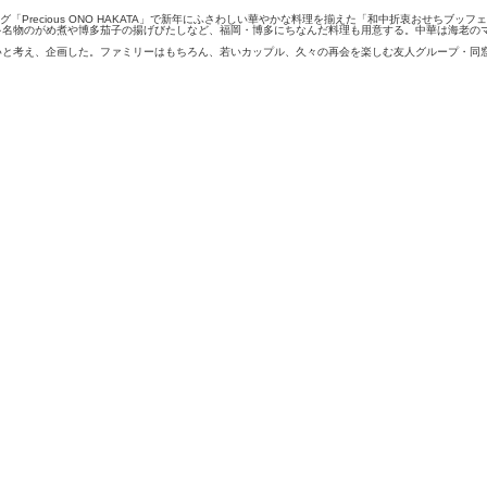
recious ONO HAKATA」で新年にふさわしい華やかな料理を揃えた「和中折衷おせちブッフ
多名物のがめ煮や博多茄子の揚げびたしなど、福岡・博多にちなんだ料理も用意する。中華は海老の
いと考え、企画した。ファミリーはもちろん、若いカップル、久々の再会を楽しむ友人グループ・同