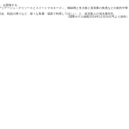
ェ」を開催する。
マリアージュ～チリソースとスイートマヨネーズ～、鶴味噌と冬大根と茶美豚の角煮などの創作中華
窓会、初詣の帰りなど、様々な客層・場面で利用してほしい」と、総支配人の清水康年氏。
（国際ホテル旅館2024年12月20日号より抜粋）