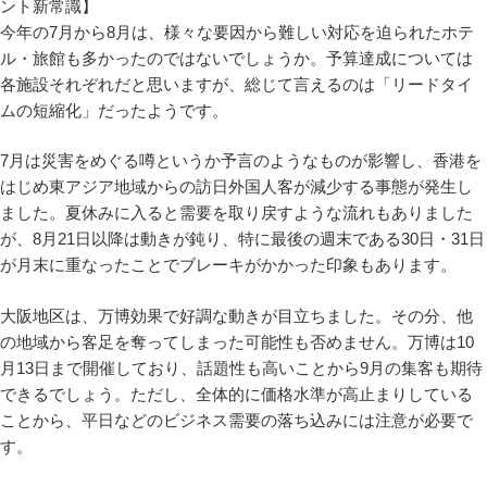
今年の7月から8月は、様々な要因から難しい対応を迫られたホテ
ル・旅館も多かったのではないでしょうか。予算達成については
各施設それぞれだと思いますが、総じて言えるのは「リードタイ
ムの短縮化」だったようです。
7月は災害をめぐる噂というか予言のようなものが影響し、香港を
はじめ東アジア地域からの訪日外国人客が減少する事態が発生し
ました。夏休みに入ると需要を取り戻すような流れもありました
が、8月21日以降は動きが鈍り、特に最後の週末である30日・31日
が月末に重なったことでブレーキがかかった印象もあります。
大阪地区は、万博効果で好調な動きが目立ちました。その分、他
の地域から客足を奪ってしまった可能性も否めません。万博は10
月13日まで開催しており、話題性も高いことから9月の集客も期待
できるでしょう。ただし、全体的に価格水準が高止まりしている
ことから、平日などのビジネス需要の落ち込みには注意が必要で
す。