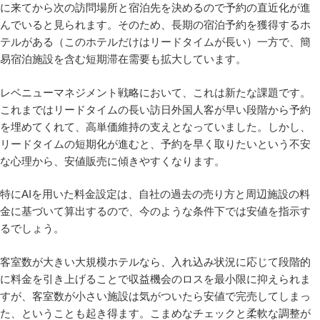
に来てから次の訪問場所と宿泊先を決めるので予約の直近化が進
んでいると見られます。そのため、長期の宿泊予約を獲得するホ
テルがある（このホテルだけはリードタイムが長い）一方で、簡
易宿泊施設を含む短期滞在需要も拡大しています。
レベニューマネジメント戦略において、これは新たな課題です。
これまではリードタイムの長い訪日外国人客が早い段階から予約
を埋めてくれて、高単価維持の支えとなっていました。しかし、
リードタイムの短期化が進むと、予約を早く取りたいという不安
な心理から、安値販売に傾きやすくなります。
特にAIを用いた料金設定は、自社の過去の売り方と周辺施設の料
金に基づいて算出するので、今のような条件下では安値を指示す
るでしょう。
客室数が大きい大規模ホテルなら、入れ込み状況に応じて段階的
に料金を引き上げることで収益機会のロスを最小限に抑えられま
すが、客室数が小さい施設は気がついたら安値で完売してしまっ
た、ということも起き得ます。こまめなチェックと柔軟な調整が