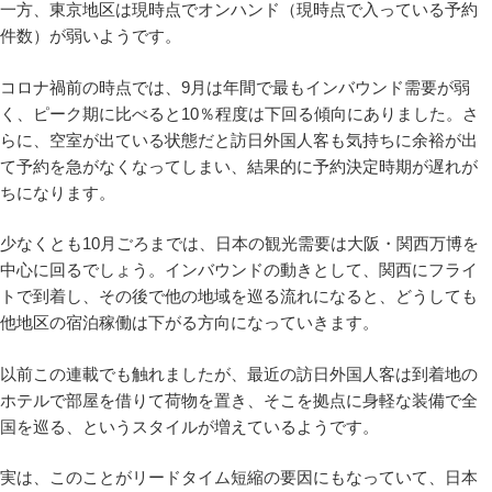
一方、東京地区は現時点でオンハンド（現時点で入っている予約
件数）が弱いようです。
コロナ禍前の時点では、9月は年間で最もインバウンド需要が弱
く、ピーク期に比べると10％程度は下回る傾向にありました。さ
らに、空室が出ている状態だと訪日外国人客も気持ちに余裕が出
て予約を急がなくなってしまい、結果的に予約決定時期が遅れが
ちになります。
少なくとも10月ごろまでは、日本の観光需要は大阪・関西万博を
中心に回るでしょう。インバウンドの動きとして、関西にフライ
トで到着し、その後で他の地域を巡る流れになると、どうしても
他地区の宿泊稼働は下がる方向になっていきます。
以前この連載でも触れましたが、最近の訪日外国人客は到着地の
ホテルで部屋を借りて荷物を置き、そこを拠点に身軽な装備で全
国を巡る、というスタイルが増えているようです。
実は、このことがリードタイム短縮の要因にもなっていて、日本