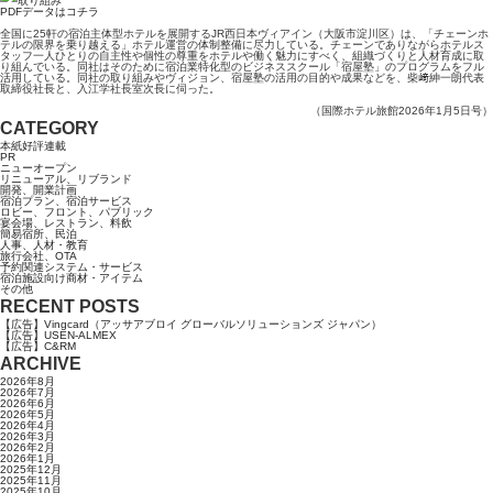
PDFデータはコチラ
全国に25軒の宿泊主体型ホテルを展開するJR西日本ヴィアイン（大阪市淀川区）は、「チェーンホ
テルの限界を乗り越える」ホテル運営の体制整備に尽力している。チェーンでありながらホテルス
タッフ一人ひとりの自主性や個性の尊重をホテルや働く魅力にすべく、組織づくりと人材育成に取
り組んでいる。同社はそのために宿泊業特化型のビジネススクール「宿屋塾」のプログラムをフル
活用している。同社の取り組みやヴィジョン、宿屋塾の活用の目的や成果などを、柴﨑紳一朗代表
取締役社長と、入江学社長室次長に伺った。
（国際ホテル旅館2026年1月5日号）
CATEGORY
本紙好評連載
PR
ニューオープン
リニューアル、リブランド
開発、開業計画
宿泊プラン、宿泊サービス
ロビー、フロント、パブリック
宴会場、レストラン、料飲
簡易宿所、民泊
人事、人材・教育
旅行会社、OTA
予約関連システム・サービス
宿泊施設向け商材・アイテム
その他
RECENT POSTS
【広告】Vingcard（アッサアブロイ グローバルソリューションズ ジャパン）
【広告】USEN-ALMEX
【広告】C&RM
ARCHIVE
2026年8月
2026年7月
2026年6月
2026年5月
2026年4月
2026年3月
2026年2月
2026年1月
2025年12月
2025年11月
2025年10月