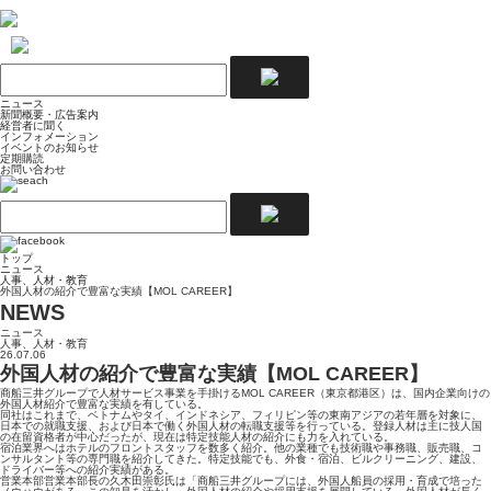
ニュース
新聞概要・広告案内
経営者に聞く
インフォメーション
イベントのお知らせ
定期購読
お問い合わせ
トップ
ニュース
人事、人材・教育
外国人材の紹介で豊富な実績【MOL CAREER】
NEWS
ニュース
人事、人材・教育
26.07.06
外国人材の紹介で豊富な実績【MOL CAREER】
商船三井グループで人材サービス事業を手掛けるMOL CAREER（東京都港区）は、国内企業向けの
外国人材紹介で豊富な実績を有している。
同社はこれまで、ベトナムやタイ、インドネシア、フィリピン等の東南アジアの若年層を対象に、
日本での就職支援、および日本で働く外国人材の転職支援等を行っている。登録人材は主に技人国
の在留資格者が中心だったが、現在は特定技能人材の紹介にも力を入れている。
宿泊業界へはホテルのフロントスタッフを数多く紹介。他の業種でも技術職や事務職、販売職、コ
ンサルタント等の専門職を紹介してきた。特定技能でも、外食・宿泊、ビルクリーニング、建設、
ドライバー等への紹介実績がある。
営業本部営業本部長の久木田崇彰氏は「商船三井グループには、外国人船員の採用・育成で培った