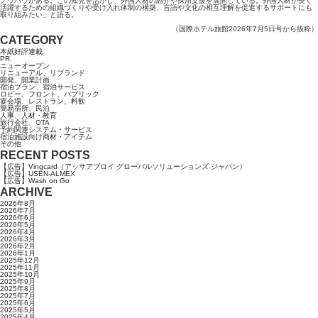
ノウハウがある。この知見を活かし、外国人材の紹介や採用支援を展開している。外国人材が長く
活躍するための組織づくりや受け入れ体制の構築、言語や文化の相互理解を促進するサポートにも
取り組みたい」と語る。
（国際ホテル旅館2026年7月5日号から抜粋）
CATEGORY
本紙好評連載
PR
ニューオープン
リニューアル、リブランド
開発、開業計画
宿泊プラン、宿泊サービス
ロビー、フロント、パブリック
宴会場、レストラン、料飲
簡易宿所、民泊
人事、人材・教育
旅行会社、OTA
予約関連システム・サービス
宿泊施設向け商材・アイテム
その他
RECENT POSTS
【広告】Vingcard（アッサアブロイ グローバルソリューションズ ジャパン）
【広告】USEN-ALMEX
【広告】Wash on Go
ARCHIVE
2026年8月
2026年7月
2026年6月
2026年5月
2026年4月
2026年3月
2026年2月
2026年1月
2025年12月
2025年11月
2025年10月
2025年9月
2025年8月
2025年7月
2025年6月
2025年5月
2025年4月