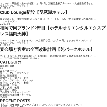
オリックス不動産（東京都港区）は7月1日、別府温泉杉乃井ホテル（大分県別府市）に …
リニューアル、リブランド
21.07.05
Club Lounge新設【琵琶湖ホテル】
琵琶湖ホテル（滋賀県大津市）は7月16日、スイートルームなどの上級客室への宿泊客 …
ニューオープン
21.07.05
福岡で同ブランド2軒目【ホテルオリエンタルエクスプ
レス福岡天神】
ホテルマネージメントジャパン（東京都渋谷区）は6月18日、ホテルオリエンタルエク …
リニューアル、リブランド
21.07.05
宴会場と客室の全面改装計画【芝パークホテル】
芝パークホテル（東京都港区）は、6月30日、宴会場と客室の全室改装計画を発表した …
＜
10
20
30
97
98
99
100
101
110
120
＞
CATEGORY
本紙好評連載
PR
ニューオープン
リニューアル、リブランド
開発、開業計画
宿泊プラン、宿泊サービス
ロビー、フロント、パブリック
宴会場、レストラン、料飲
簡易宿所、民泊
人事、人材・教育
旅行会社、OTA
予約関連システム・サービス
宿泊施設向け商材・アイテム
その他
RECENT POSTS
【広告】Vingcard（アッサアブロイ グローバルソリューションズ ジャパン）