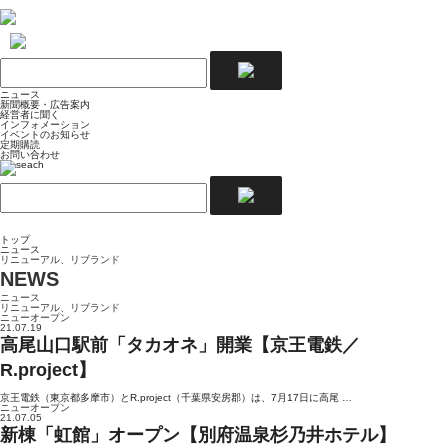
ニュース
新聞概要・広告案内
経営者に聞く
インフォメーション
イベントのお知らせ
定期購読
お問い合わせ
トップ
ニュース
リニューアル、リブランド
NEWS
ニュース
リニューアル、リブランド
ニューオープン
21.07.19
高尾山口駅前「タカオネ」開業【京王電鉄／
R.project】
京王電鉄（東京都多摩市）とR.project（千葉県安房郡）は、7月17日に高尾 …
ニューオープン
21.07.05
新棟「虹館」オープン【別府温泉杉乃井ホテル】