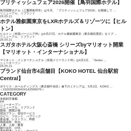
ブリティッシュフェア2026開催【鳥羽国際ホテル】
鳥羽国際ホテル（三重県鳥羽市）は今月、「ブリティッシュフェア2026」を開催して …
リニューアル、リブランド
26.05.21
ホテル雅叙園東京をLXRホテルズ＆リゾーツに【ヒル
トン】
ヒルトン（米国バージニア州）は4月27日、ホテル雅叙園東京（東京都目黒区）をリブ …
リニューアル、リブランド
26.05.21
スガタホテル大阪心斎橋 シリーズbyマリオット開業
【マリオット・インターナショナル】
マリオット・インターナショナル（米国メリーランド州）は4月1日、「Series …
ニューオープン
26.05.21
ブランド仙台市4店舗目【KOKO HOTEL 仙台駅前
Central】
ポラリス・ホールディングス（東京都中央区）傘下のミナシアは、5月1日、KOKO …
＜
10
20
30
38
39
40
41
42
50
60
70
＞
CATEGORY
本紙好評連載
PR
ニューオープン
リニューアル、リブランド
開発、開業計画
宿泊プラン、宿泊サービス
ロビー、フロント、パブリック
宴会場、レストラン、料飲
簡易宿所、民泊
人事、人材・教育
旅行会社、OTA
予約関連システム・サービス