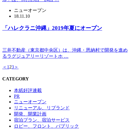
ニューオープン
18.11.10
「ハレクラニ沖縄」2019年夏にオープン
三井不動産（東京都中央区）は、沖縄・恩納村で開発を進め
るラグジュアリーリゾートホ …
＜
1
2
3
＞
CATEGORY
本紙好評連載
PR
ニューオープン
リニューアル、リブランド
開発、開業計画
宿泊プラン、宿泊サービス
ロビー、フロント、パブリック