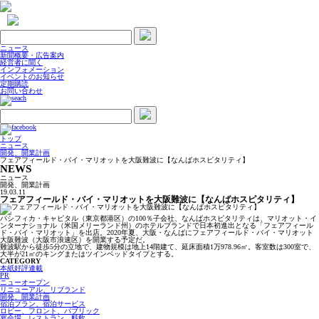
ニュース
新聞概要・広告案内
経営者に聞く
インフォメーション
イベントのお知らせ
定期購読
お問い合わせ
トップ
ニュース
開発、開業計画
フェアフィールド・バイ・マリオットを大阪難波に【なんばホスピタリティ】
NEWS
ニュース
開発、開業計画
19.03.11
フェアフィールド・バイ・マリオットを大阪難波に【なんばホスピタリティ】
パシフィカ・キャピタル（東京都港区）の100％子会社、なんばホスピタリティは、マリオット・イ
ンターナショナル（米国メリーランド州）のホテルブランドで日本初進出となる「フェアフィール
ド・バイ・マリオット」を出店。2020年夏、大阪・なんばにフェアフィールド・バイ・マリオット
大阪難波（大阪市浪速区）を開業する予定だ。
難波駅から徒歩5分の立地で、建物規模は地上14階建て、延床面積1万978.96㎡。客室数は300室で、
大半が21㎡のキングまたはツインベッドタイプとする。
CATEGORY
本紙好評連載
PR
ニューオープン
リニューアル、リブランド
開発、開業計画
宿泊プラン、宿泊サービス
ロビー、フロント、パブリック
宴会場、レストラン、料飲