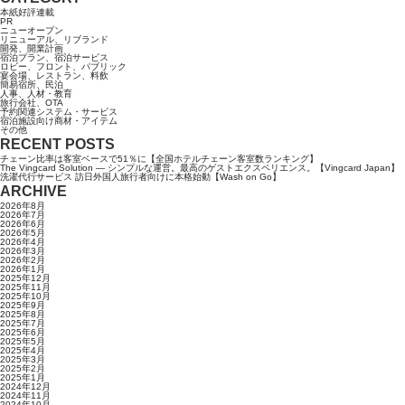
本紙好評連載
PR
ニューオープン
リニューアル、リブランド
開発、開業計画
宿泊プラン、宿泊サービス
ロビー、フロント、パブリック
宴会場、レストラン、料飲
簡易宿所、民泊
人事、人材・教育
旅行会社、OTA
予約関連システム・サービス
宿泊施設向け商材・アイテム
その他
RECENT POSTS
チェーン比率は客室ベースで51％に【全国ホテルチェーン客室数ランキング】
The Vingcard Solution ― シンプルな運営。最高のゲストエクスペリエンス。【Vingcard Japan】
洗濯代行サービス 訪日外国人旅行者向けに本格始動【Wash on Go】
ARCHIVE
2026年8月
2026年7月
2026年6月
2026年5月
2026年4月
2026年3月
2026年2月
2026年1月
2025年12月
2025年11月
2025年10月
2025年9月
2025年8月
2025年7月
2025年6月
2025年5月
2025年4月
2025年3月
2025年2月
2025年1月
2024年12月
2024年11月
2024年10月