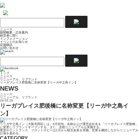
ニュース
新聞概要・広告案内
経営者に聞く
インフォメーション
イベントのお知らせ
定期購読
お問い合わせ
トップ
ニュース
リニューアル、リブランド
リーガプレイス肥後橋に名称変更【リーガ中之島イン】
NEWS
ニュース
リニューアル、リブランド
19.03.16
リーガプレイス肥後橋に名称変更【リーガ中之島イ
ン】
リーガ中之島イン（大阪市西区）は、6月初旬、名称および運営会社名を「リーガプレイス肥後橋」
に変更しリブランドオープンする。また、全館リニューアルも実施する。
客室やエントランス、フロントロビーは1月から順次改装を実施。営業を継続しながらリニューアル
計画を進める。
CATEGORY