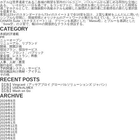
ホテルは世界遺産である二条城の眺望を室内やバルコニー、バスルームから楽しめる特別な立地に
ある。「いそがない一日を過ごす」をコンセプトに、街の息吹を感じながらゆったりとした時間を
過ごすホテルとして、老舗旅館や高級ホテルも経験した旅慣れた旅行者に京都滞在の新たな選択肢
を提案する。
客室は23㎡のスタンダードから73㎡のスイートまで全16室を設け、上質な素材をふんだんに用いた
シンプルな空間に、間接照明とオリジナルのアートワークが奥行を与えている。スイートルーム
CANATA Suite（カナタスイート）は、グリーンを基調とした「Matsu松」とブルーを基調とした
「Sora空」の２室で、幅10ｍの開放的なテラスを併設する。
CATEGORY
本紙好評連載
PR
ニューオープン
リニューアル、リブランド
開発、開業計画
宿泊プラン、宿泊サービス
ロビー、フロント、パブリック
宴会場、レストラン、料飲
簡易宿所、民泊
人事、人材・教育
旅行会社、OTA
予約関連システム・サービス
宿泊施設向け商材・アイテム
その他
RECENT POSTS
【広告】Vingcard（アッサアブロイ グローバルソリューションズ ジャパン）
【広告】USEN-ALMEX
【広告】Wash on Go
ARCHIVE
2026年8月
2026年7月
2026年6月
2026年5月
2026年4月
2026年3月
2026年2月
2026年1月
2025年12月
2025年11月
2025年10月
2025年9月
2025年8月