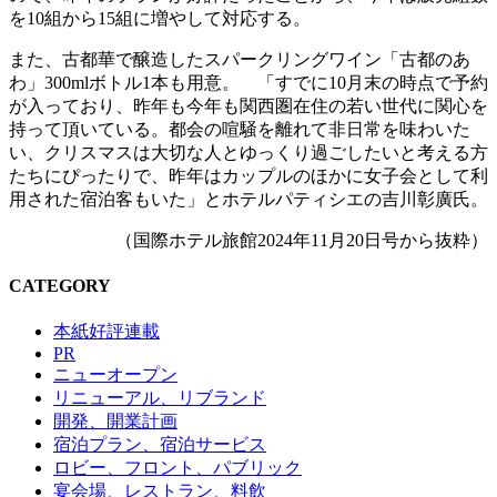
を10組から15組に増やして対応する。
また、古都華で醸造したスパークリングワイン「古都のあ
わ」300mlボトル1本も用意。 「すでに10月末の時点で予約
が入っており、昨年も今年も関西圏在住の若い世代に関心を
持って頂いている。都会の喧騒を離れて非日常を味わいた
い、クリスマスは大切な人とゆっくり過ごしたいと考える方
たちにぴったりで、昨年はカップルのほかに女子会として利
用された宿泊客もいた」とホテルパティシエの吉川彰廣氏。
（国際ホテル旅館2024年11月20日号から抜粋）
CATEGORY
本紙好評連載
PR
ニューオープン
リニューアル、リブランド
開発、開業計画
宿泊プラン、宿泊サービス
ロビー、フロント、パブリック
宴会場、レストラン、料飲