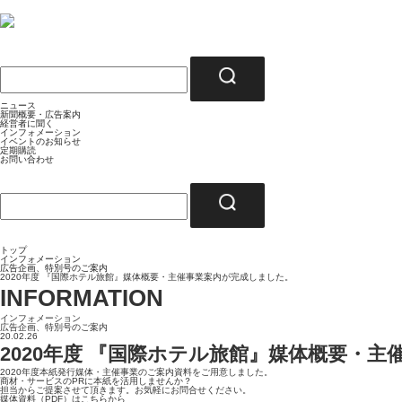
ニュース
新聞概要・広告案内
経営者に聞く
インフォメーション
イベントのお知らせ
定期購読
お問い合わせ
トップ
インフォメーション
広告企画、特別号のご案内
2020年度 『国際ホテル旅館』媒体概要・主催事業案内が完成しました。
INFORMATION
インフォメーション
広告企画、特別号のご案内
20.02.26
2020年度 『国際ホテル旅館』媒体概要・
2020年度本紙発行媒体・主催事業のご案内資料をご用意しました。
商材・サービスのPRに本紙を活用しませんか？
担当からご提案させて頂きます。お気軽にお問合せください。
媒体資料（PDF）は
こちら
から