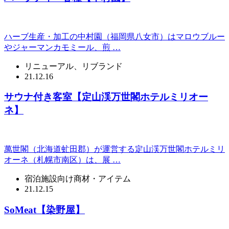
ハーブ生産・加工の中村園（福岡県八女市）はマロウブルー
やジャーマンカモミール、煎 …
リニューアル、リブランド
21.12.16
サウナ付き客室【定山渓万世閣ホテルミリオー
ネ】
萬世閣（北海道虻田郡）が運営する定山渓万世閣ホテルミリ
オーネ（札幌市南区）は、展 …
宿泊施設向け商材・アイテム
21.12.15
SoMeat【染野屋】