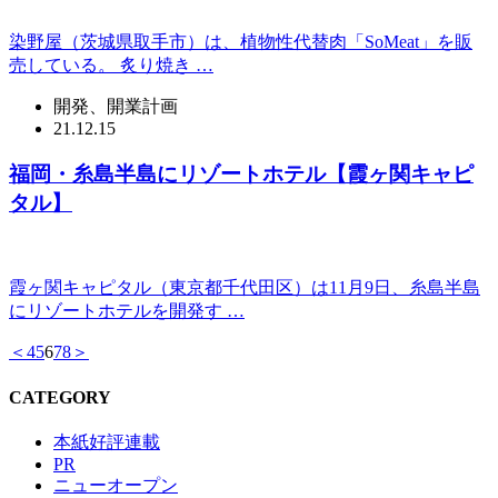
染野屋（茨城県取手市）は、植物性代替肉「SoMeat」を販
売している。 炙り焼き …
開発、開業計画
21.12.15
福岡・糸島半島にリゾートホテル【霞ヶ関キャピ
タル】
霞ヶ関キャピタル（東京都千代田区）は11月9日、糸島半島
にリゾートホテルを開発す …
＜
4
5
6
7
8
＞
CATEGORY
本紙好評連載
PR
ニューオープン