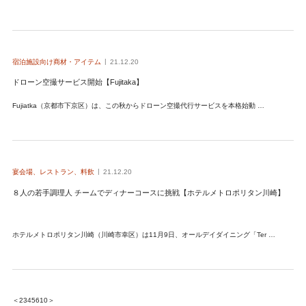
宿泊施設向け商材・アイテム
21.12.20
ドローン空撮サービス開始【Fujitaka】
Fujiatka（京都市下京区）は、この秋からドローン空撮代行サービスを本格始動 …
宴会場、レストラン、料飲
21.12.20
８人の若手調理人 チームでディナーコースに挑戦【ホテルメトロポリタン川崎】
ホテルメトロポリタン川崎（川崎市幸区）は11月9日、オールデイダイニング「Ter …
＜
2
3
4
5
6
10
＞