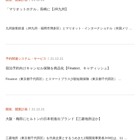
「マリオットホテル」長崎に【JR九州】
九州旅客鉄道（JR九州・福岡市博多区）とマリオット・インターナショナル（米国メリ …
予約関連システム・サービス
21.12.21
宿泊予約向けキャンセル保険を商品化【Finatext、キャディッシュ】
Finatext（東京都千代田区）とスマートプラス少額短期保険（東京都千代田区） …
開発、開業計画
21.12.21
大阪・梅田にヒルトンの日本初進出ブランド【三菱地所ほか】
三菱地所（東京都千代田区）を代表企業とするうめきた2期開発事業者JV9社は、11 …