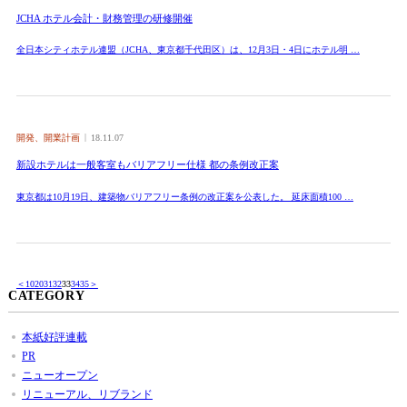
JCHA ホテル会計・財務管理の研修開催
全日本シティホテル連盟（JCHA、東京都千代田区）は、12月3日・4日にホテル明 …
開発、開業計画
18.11.07
新設ホテルは一般客室もバリアフリー仕様 都の条例改正案
東京都は10月19日、建築物バリアフリー条例の改正案を公表した。 延床面積100 …
＜
10
20
31
32
33
34
35
＞
CATEGORY
本紙好評連載
PR
ニューオープン
リニューアル、リブランド