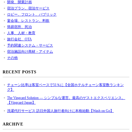
開発、開業計画
宿泊プラン、宿泊サービス
ロビー、フロント、パブリック
宴会場、レストラン、料飲
簡易宿所、民泊
人事、人材・教育
旅行会社、OTA
予約関連システム・サービス
宿泊施設向け商材・アイテム
その他
RECENT POSTS
チェーン比率は客室ベースで51％に【全国ホテルチェーン客室数ランキン
グ】
The Vingcard Solution ― シンプルな運営。最高のゲストエクスペリエンス。
【Vingcard Japan】
洗濯代行サービス 訪日外国人旅行者向けに本格始動【Wash on Go】
ARCHIVE