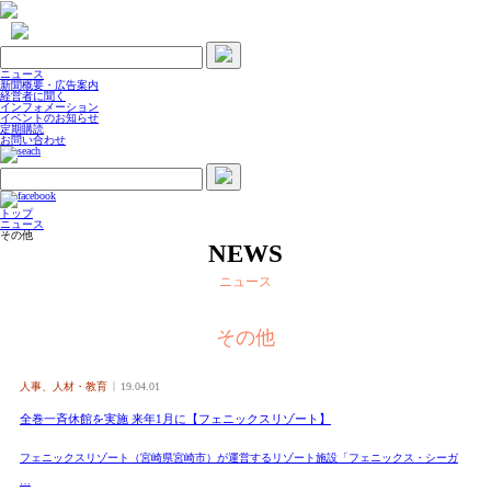
ニュース
新聞概要・広告案内
経営者に聞く
インフォメーション
イベントのお知らせ
定期購読
お問い合わせ
トップ
ニュース
その他
NEWS
ニュース
その他
人事、人材・教育
19.04.01
全巻一斉休館を実施 来年1月に【フェニックスリゾート】
フェニックスリゾート（宮崎県宮崎市）が運営するリゾート施設「フェニックス・シーガ
…